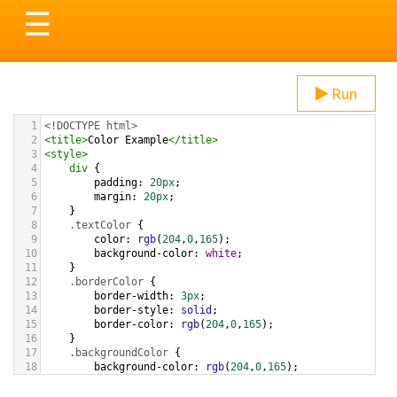
Toggle
☰
navigation
Run
1
<!DOCTYPE html>
2
<
title
>
Color Example
</
title
>
3
<
style
>
4
div
 {
5
padding
: 
20px
;
6
margin
: 
20px
;
7
    }
8
.textColor
 {
9
color
: 
rgb
(
204
,
0
,
165
);
10
background-color
: 
white
;
11
    }
12
.borderColor
 {
13
border-width
: 
3px
;
14
border-style
: 
solid
;
15
border-color
: 
rgb
(
204
,
0
,
165
);
16
    }
17
.backgroundColor
 {
18
background-color
: 
rgb
(
204
,
0
,
165
);
19
color
: 
white
;
20
    }