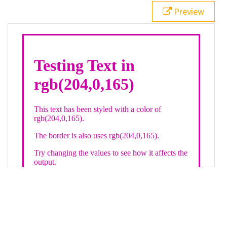
21
.backgroundGradient
 {
Preview
22
background
: 
linear-gradient
(
to
bottom
, 
white
, 
rgb
(
204
,
0
,
165
));
23
color
: 
white
;
24
    }
25
26
</
style
>
27
<
div
class
=
"textColor borderColor"
>
28
<
h1
>
Testing Text in rgb(204,0,165)
</
h1
>