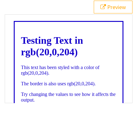
21
.backgroundGradient
 {
Preview
22
background
: 
linear-gradient
(
to
bottom
, 
white
, 
rgb
(
20
,
0
,
204
));
23
color
: 
white
;
24
    }
25
26
</
style
>
27
<
div
class
=
"textColor borderColor"
>
28
<
h1
>
Testing Text in rgb(20,0,204)
</
h1
>