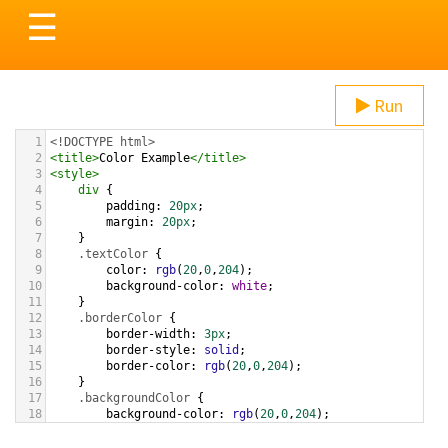
Toggle
☰
navigation
Run
1
<!DOCTYPE html>
2
<
title
>
Color Example
</
title
>
3
<
style
>
4
div
 {
5
padding
: 
20px
;
6
margin
: 
20px
;
7
    }
8
.textColor
 {
9
color
: 
rgb
(
20
,
0
,
204
);
10
background-color
: 
white
;
11
    }
12
.borderColor
 {
13
border-width
: 
3px
;
14
border-style
: 
solid
;
15
border-color
: 
rgb
(
20
,
0
,
204
);
16
    }
17
.backgroundColor
 {
18
background-color
: 
rgb
(
20
,
0
,
204
);
19
color
: 
white
;
20
    }