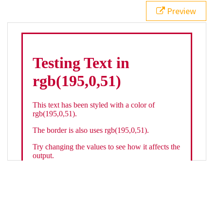
21
.backgroundGradient
 {
Preview
22
background
: 
linear-gradient
(
to
bottom
, 
white
, 
rgb
(
195
,
0
,
51
));
23
color
: 
white
;
24
    }
25
26
</
style
>
27
<
div
class
=
"textColor borderColor"
>
28
<
h1
>
Testing Text in rgb(195,0,51)
</
h1
>