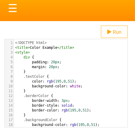
Toggle
☰
navigation
Run
1
<!DOCTYPE html>
2
<
title
>
Color Example
</
title
>
3
<
style
>
4
div
 {
5
padding
: 
20px
;
6
margin
: 
20px
;
7
    }
8
.textColor
 {
9
color
: 
rgb
(
195
,
0
,
51
);
10
background-color
: 
white
;
11
    }
12
.borderColor
 {
13
border-width
: 
3px
;
14
border-style
: 
solid
;
15
border-color
: 
rgb
(
195
,
0
,
51
);
16
    }
17
.backgroundColor
 {
18
background-color
: 
rgb
(
195
,
0
,
51
);
19
color
: 
white
;
20
    }