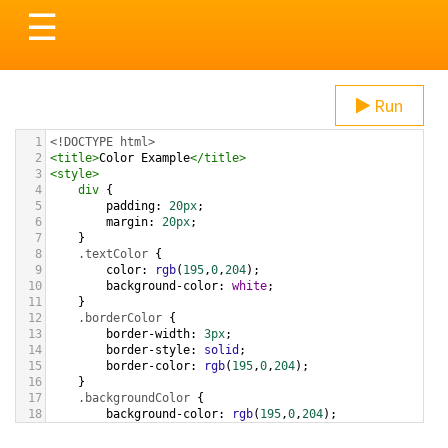
Toggle
☰
navigation
Run
1
<!DOCTYPE html>
2
<
title
>
Color Example
</
title
>
3
<
style
>
4
div
 {
5
padding
: 
20px
;
6
margin
: 
20px
;
7
    }
8
.textColor
 {
9
color
: 
rgb
(
195
,
0
,
204
);
10
background-color
: 
white
;
11
    }
12
.borderColor
 {
13
border-width
: 
3px
;
14
border-style
: 
solid
;
15
border-color
: 
rgb
(
195
,
0
,
204
);
16
    }
17
.backgroundColor
 {
18
background-color
: 
rgb
(
195
,
0
,
204
);
19
color
: 
white
;
20
    }