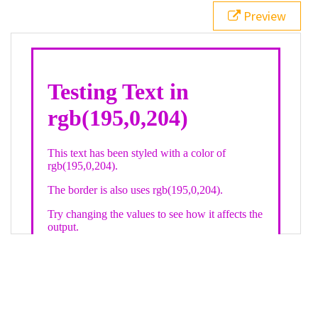
21
.backgroundGradient
 {
Preview
22
background
: 
linear-gradient
(
to
bottom
, 
white
, 
rgb
(
195
,
0
,
204
));
23
color
: 
white
;
24
    }
25
26
</
style
>
27
<
div
class
=
"textColor borderColor"
>
28
<
h1
>
Testing Text in rgb(195,0,204)
</
h1
>