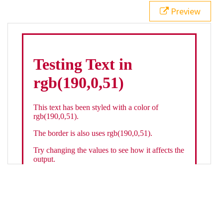
21
.backgroundGradient
 {
Preview
22
background
: 
linear-gradient
(
to
bottom
, 
white
, 
rgb
(
190
,
0
,
51
));
23
color
: 
white
;
24
    }
25
26
</
style
>
27
<
div
class
=
"textColor borderColor"
>
28
<
h1
>
Testing Text in rgb(190,0,51)
</
h1
>