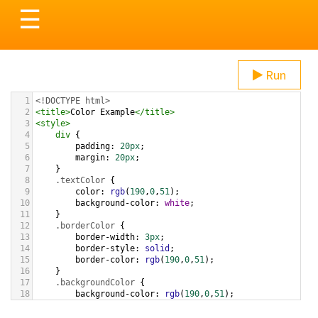
Toggle
☰
navigation
Run
1
<!DOCTYPE html>
2
<
title
>
Color Example
</
title
>
3
<
style
>
4
div
 {
5
padding
: 
20px
;
6
margin
: 
20px
;
7
    }
8
.textColor
 {
9
color
: 
rgb
(
190
,
0
,
51
);
10
background-color
: 
white
;
11
    }
12
.borderColor
 {
13
border-width
: 
3px
;
14
border-style
: 
solid
;
15
border-color
: 
rgb
(
190
,
0
,
51
);
16
    }
17
.backgroundColor
 {
18
background-color
: 
rgb
(
190
,
0
,
51
);
19
color
: 
white
;
20
    }