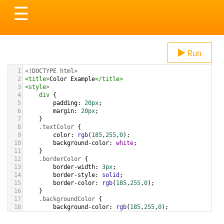
Toggle
☰
navigation
Run
1
<!DOCTYPE html>
2
<
title
>
Color Example
</
title
>
3
<
style
>
4
div
 {
5
padding
: 
20px
;
6
margin
: 
20px
;
7
    }
8
.textColor
 {
9
color
: 
rgb
(
185
,
255
,
0
);
10
background-color
: 
white
;
11
    }
12
.borderColor
 {
13
border-width
: 
3px
;
14
border-style
: 
solid
;
15
border-color
: 
rgb
(
185
,
255
,
0
);
16
    }
17
.backgroundColor
 {
18
background-color
: 
rgb
(
185
,
255
,
0
);
19
color
: 
white
;
20
    }