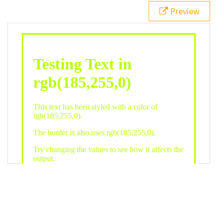
21
.backgroundGradient
 {
Preview
22
background
: 
linear-gradient
(
to
bottom
, 
white
, 
rgb
(
185
,
255
,
0
));
23
color
: 
white
;
24
    }
25
26
</
style
>
27
<
div
class
=
"textColor borderColor"
>
28
<
h1
>
Testing Text in rgb(185,255,0)
</
h1
>