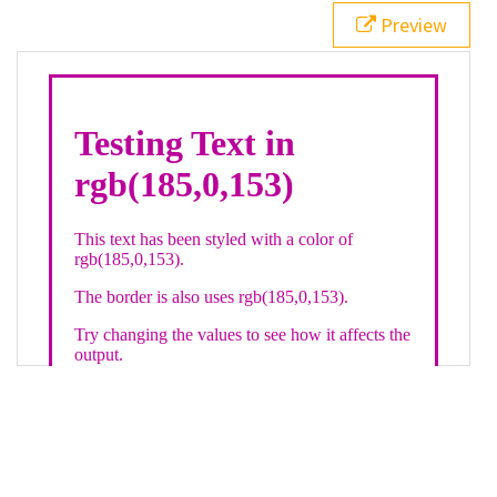
21
.backgroundGradient
 {
Preview
22
background
: 
linear-gradient
(
to
bottom
, 
white
, 
rgb
(
185
,
0
,
153
));
23
color
: 
white
;
24
    }
25
26
</
style
>
27
<
div
class
=
"textColor borderColor"
>
28
<
h1
>
Testing Text in rgb(185,0,153)
</
h1
>