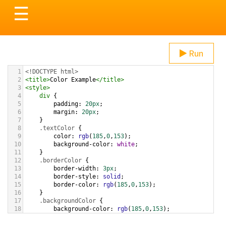
Toggle
☰
navigation
Run
1
<!DOCTYPE html>
2
<
title
>
Color Example
</
title
>
3
<
style
>
4
div
 {
5
padding
: 
20px
;
6
margin
: 
20px
;
7
    }
8
.textColor
 {
9
color
: 
rgb
(
185
,
0
,
153
);
10
background-color
: 
white
;
11
    }
12
.borderColor
 {
13
border-width
: 
3px
;
14
border-style
: 
solid
;
15
border-color
: 
rgb
(
185
,
0
,
153
);
16
    }
17
.backgroundColor
 {
18
background-color
: 
rgb
(
185
,
0
,
153
);
19
color
: 
white
;
20
    }