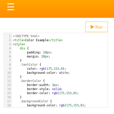
Toggle
☰
navigation
Run
1
<!DOCTYPE html>
2
<
title
>
Color Example
</
title
>
3
<
style
>
4
div
 {
5
padding
: 
20px
;
6
margin
: 
20px
;
7
    }
8
.textColor
 {
9
color
: 
rgb
(
175
,
153
,
0
);
10
background-color
: 
white
;
11
    }
12
.borderColor
 {
13
border-width
: 
3px
;
14
border-style
: 
solid
;
15
border-color
: 
rgb
(
175
,
153
,
0
);
16
    }
17
.backgroundColor
 {
18
background-color
: 
rgb
(
175
,
153
,
0
);
19
color
: 
white
;
20
    }