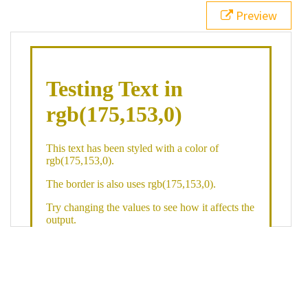
21
.backgroundGradient
 {
Preview
22
background
: 
linear-gradient
(
to
bottom
, 
white
, 
rgb
(
175
,
153
,
0
));
23
color
: 
white
;
24
    }
25
26
</
style
>
27
<
div
class
=
"textColor borderColor"
>
28
<
h1
>
Testing Text in rgb(175,153,0)
</
h1
>