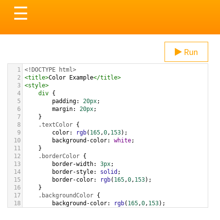
Toggle
☰
navigation
Run
1
<!DOCTYPE html>
2
<
title
>
Color Example
</
title
>
3
<
style
>
4
div
 {
5
padding
: 
20px
;
6
margin
: 
20px
;
7
    }
8
.textColor
 {
9
color
: 
rgb
(
165
,
0
,
153
);
10
background-color
: 
white
;
11
    }
12
.borderColor
 {
13
border-width
: 
3px
;
14
border-style
: 
solid
;
15
border-color
: 
rgb
(
165
,
0
,
153
);
16
    }
17
.backgroundColor
 {
18
background-color
: 
rgb
(
165
,
0
,
153
);
19
color
: 
white
;
20
    }