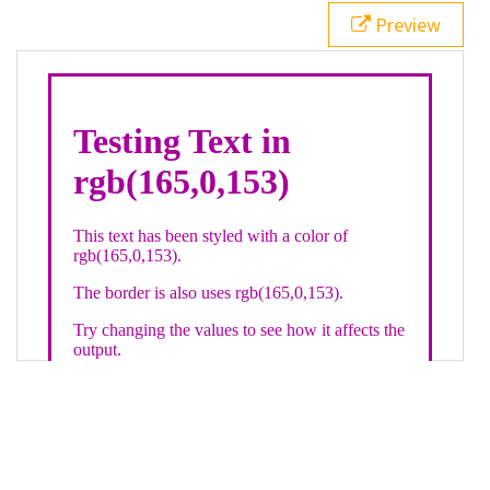
21
.backgroundGradient
 {
Preview
22
background
: 
linear-gradient
(
to
bottom
, 
white
, 
rgb
(
165
,
0
,
153
));
23
color
: 
white
;
24
    }
25
26
</
style
>
27
<
div
class
=
"textColor borderColor"
>
28
<
h1
>
Testing Text in rgb(165,0,153)
</
h1
>