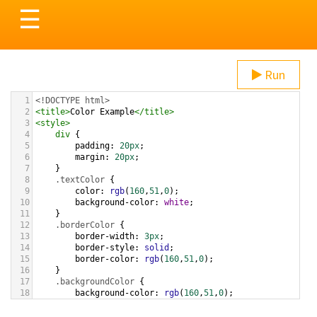
Toggle
☰
navigation
Run
1
<!DOCTYPE html>
2
<
title
>
Color Example
</
title
>
3
<
style
>
4
div
 {
5
padding
: 
20px
;
6
margin
: 
20px
;
7
    }
8
.textColor
 {
9
color
: 
rgb
(
160
,
51
,
0
);
10
background-color
: 
white
;
11
    }
12
.borderColor
 {
13
border-width
: 
3px
;
14
border-style
: 
solid
;
15
border-color
: 
rgb
(
160
,
51
,
0
);
16
    }
17
.backgroundColor
 {
18
background-color
: 
rgb
(
160
,
51
,
0
);
19
color
: 
white
;
20
    }