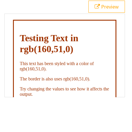
21
.backgroundGradient
 {
Preview
22
background
: 
linear-gradient
(
to
bottom
, 
white
, 
rgb
(
160
,
51
,
0
));
23
color
: 
white
;
24
    }
25
26
</
style
>
27
<
div
class
=
"textColor borderColor"
>
28
<
h1
>
Testing Text in rgb(160,51,0)
</
h1
>