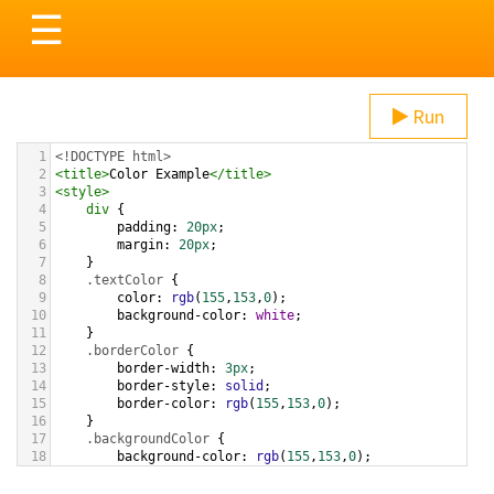
Toggle
☰
navigation
Run
1
<!DOCTYPE html>
2
<
title
>
Color Example
</
title
>
3
<
style
>
4
div
 {
5
padding
: 
20px
;
6
margin
: 
20px
;
7
    }
8
.textColor
 {
9
color
: 
rgb
(
155
,
153
,
0
);
10
background-color
: 
white
;
11
    }
12
.borderColor
 {
13
border-width
: 
3px
;
14
border-style
: 
solid
;
15
border-color
: 
rgb
(
155
,
153
,
0
);
16
    }
17
.backgroundColor
 {
18
background-color
: 
rgb
(
155
,
153
,
0
);
19
color
: 
white
;
20
    }