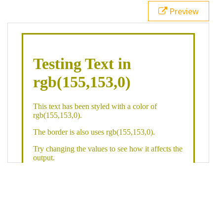
21
.backgroundGradient
 {
Preview
22
background
: 
linear-gradient
(
to
bottom
, 
white
, 
rgb
(
155
,
153
,
0
));
23
color
: 
white
;
24
    }
25
26
</
style
>
27
<
div
class
=
"textColor borderColor"
>
28
<
h1
>
Testing Text in rgb(155,153,0)
</
h1
>