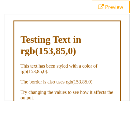
21
.backgroundGradient
 {
Preview
22
background
: 
linear-gradient
(
to
bottom
, 
white
, 
rgb
(
153
,
85
,
0
));
23
color
: 
white
;
24
    }
25
26
</
style
>
27
<
div
class
=
"textColor borderColor"
>
28
<
h1
>
Testing Text in rgb(153,85,0)
</
h1
>