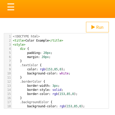
Toggle
☰
navigation
Run
1
<!DOCTYPE html>
2
<
title
>
Color Example
</
title
>
3
<
style
>
4
div
 {
5
padding
: 
20px
;
6
margin
: 
20px
;
7
    }
8
.textColor
 {
9
color
: 
rgb
(
153
,
85
,
0
);
10
background-color
: 
white
;
11
    }
12
.borderColor
 {
13
border-width
: 
3px
;
14
border-style
: 
solid
;
15
border-color
: 
rgb
(
153
,
85
,
0
);
16
    }
17
.backgroundColor
 {
18
background-color
: 
rgb
(
153
,
85
,
0
);
19
color
: 
white
;
20
    }