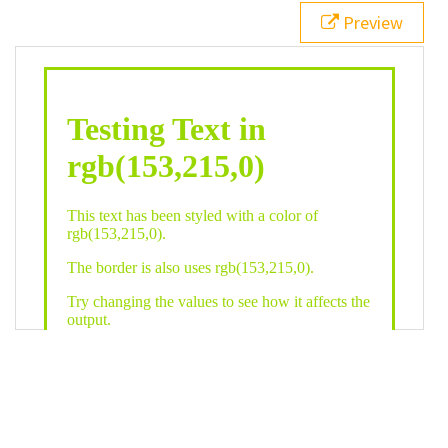
21
.backgroundGradient
 {
Preview
22
background
: 
linear-gradient
(
to
bottom
, 
white
, 
rgb
(
153
,
215
,
0
));
23
color
: 
white
;
24
    }
25
26
</
style
>
27
<
div
class
=
"textColor borderColor"
>
28
<
h1
>
Testing Text in rgb(153,215,0)
</
h1
>