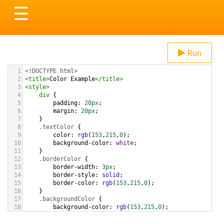
Toggle
☰
navigation
Run
1
<!DOCTYPE html>
2
<
title
>
Color Example
</
title
>
3
<
style
>
4
div
 {
5
padding
: 
20px
;
6
margin
: 
20px
;
7
    }
8
.textColor
 {
9
color
: 
rgb
(
153
,
215
,
0
);
10
background-color
: 
white
;
11
    }
12
.borderColor
 {
13
border-width
: 
3px
;
14
border-style
: 
solid
;
15
border-color
: 
rgb
(
153
,
215
,
0
);
16
    }
17
.backgroundColor
 {
18
background-color
: 
rgb
(
153
,
215
,
0
);
19
color
: 
white
;
20
    }