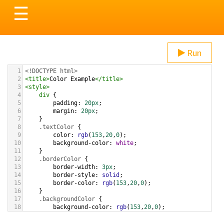
Toggle
☰
navigation
Run
1
<!DOCTYPE html>
2
<
title
>
Color Example
</
title
>
3
<
style
>
4
div
 {
5
padding
: 
20px
;
6
margin
: 
20px
;
7
    }
8
.textColor
 {
9
color
: 
rgb
(
153
,
20
,
0
);
10
background-color
: 
white
;
11
    }
12
.borderColor
 {
13
border-width
: 
3px
;
14
border-style
: 
solid
;
15
border-color
: 
rgb
(
153
,
20
,
0
);
16
    }
17
.backgroundColor
 {
18
background-color
: 
rgb
(
153
,
20
,
0
);
19
color
: 
white
;
20
    }