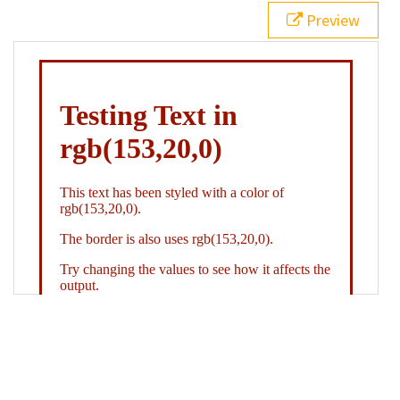
21
.backgroundGradient
 {
Preview
22
background
: 
linear-gradient
(
to
bottom
, 
white
, 
rgb
(
153
,
20
,
0
));
23
color
: 
white
;
24
    }
25
26
</
style
>
27
<
div
class
=
"textColor borderColor"
>
28
<
h1
>
Testing Text in rgb(153,20,0)
</
h1
>