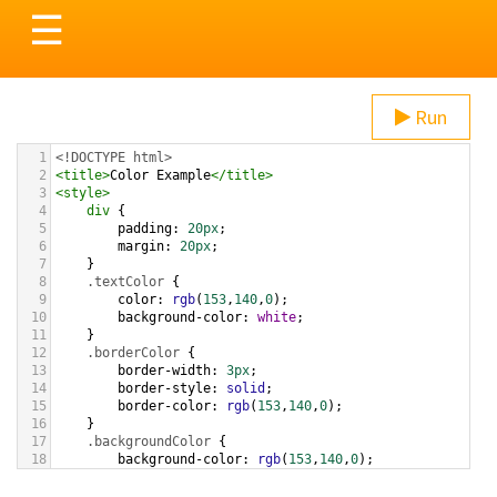
Toggle
☰
navigation
Run
1
<!DOCTYPE html>
2
<
title
>
Color Example
</
title
>
3
<
style
>
4
div
 {
5
padding
: 
20px
;
6
margin
: 
20px
;
7
    }
8
.textColor
 {
9
color
: 
rgb
(
153
,
140
,
0
);
10
background-color
: 
white
;
11
    }
12
.borderColor
 {
13
border-width
: 
3px
;
14
border-style
: 
solid
;
15
border-color
: 
rgb
(
153
,
140
,
0
);
16
    }
17
.backgroundColor
 {
18
background-color
: 
rgb
(
153
,
140
,
0
);
19
color
: 
white
;
20
    }