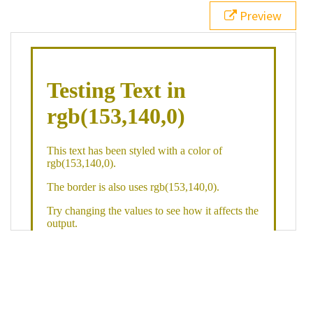
21
.backgroundGradient
 {
Preview
22
background
: 
linear-gradient
(
to
bottom
, 
white
, 
rgb
(
153
,
140
,
0
));
23
color
: 
white
;
24
    }
25
26
</
style
>
27
<
div
class
=
"textColor borderColor"
>
28
<
h1
>
Testing Text in rgb(153,140,0)
</
h1
>