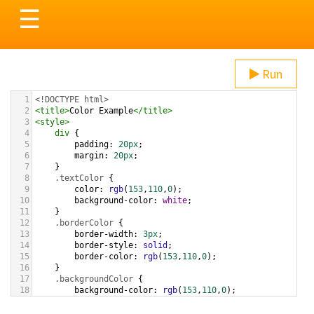
Toggle
☰
navigation
Run
1
<!DOCTYPE html>
2
<
title
>
Color Example
</
title
>
3
<
style
>
4
div
 {
5
padding
: 
20px
;
6
margin
: 
20px
;
7
    }
8
.textColor
 {
9
color
: 
rgb
(
153
,
110
,
0
);
10
background-color
: 
white
;
11
    }
12
.borderColor
 {
13
border-width
: 
3px
;
14
border-style
: 
solid
;
15
border-color
: 
rgb
(
153
,
110
,
0
);
16
    }
17
.backgroundColor
 {
18
background-color
: 
rgb
(
153
,
110
,
0
);
19
color
: 
white
;
20
    }