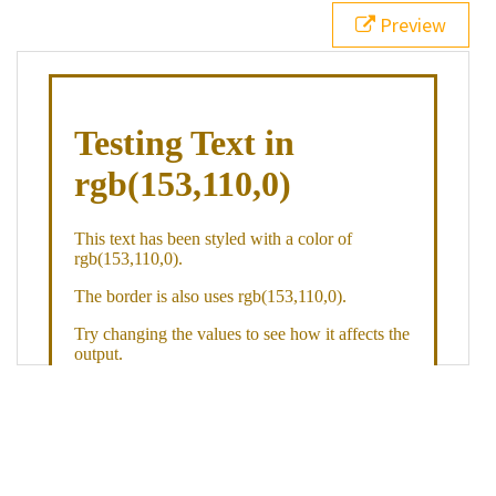
21
.backgroundGradient
 {
Preview
22
background
: 
linear-gradient
(
to
bottom
, 
white
, 
rgb
(
153
,
110
,
0
));
23
color
: 
white
;
24
    }
25
26
</
style
>
27
<
div
class
=
"textColor borderColor"
>
28
<
h1
>
Testing Text in rgb(153,110,0)
</
h1
>