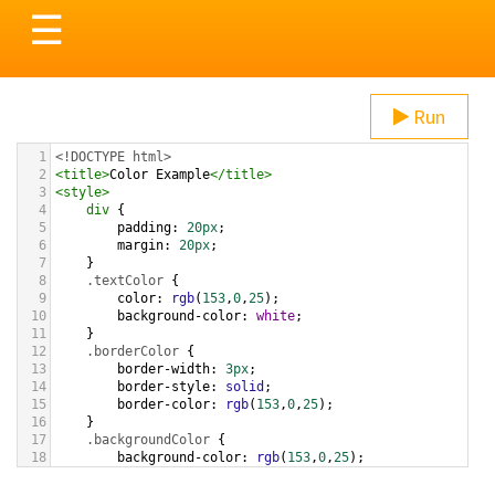
Toggle
☰
navigation
Run
1
<!DOCTYPE html>
2
<
title
>
Color Example
</
title
>
3
<
style
>
4
div
 {
5
padding
: 
20px
;
6
margin
: 
20px
;
7
    }
8
.textColor
 {
9
color
: 
rgb
(
153
,
0
,
25
);
10
background-color
: 
white
;
11
    }
12
.borderColor
 {
13
border-width
: 
3px
;
14
border-style
: 
solid
;
15
border-color
: 
rgb
(
153
,
0
,
25
);
16
    }
17
.backgroundColor
 {
18
background-color
: 
rgb
(
153
,
0
,
25
);
19
color
: 
white
;
20
    }