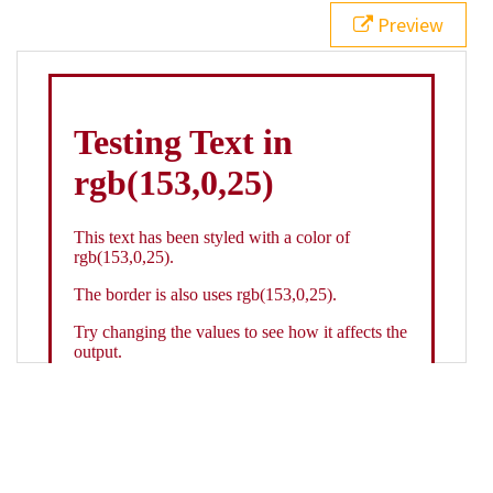
21
.backgroundGradient
 {
Preview
22
background
: 
linear-gradient
(
to
bottom
, 
white
, 
rgb
(
153
,
0
,
25
));
23
color
: 
white
;
24
    }
25
26
</
style
>
27
<
div
class
=
"textColor borderColor"
>
28
<
h1
>
Testing Text in rgb(153,0,25)
</
h1
>