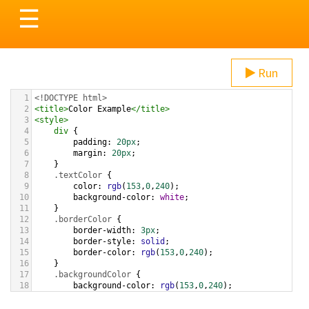
Toggle
☰
navigation
Run
1
<!DOCTYPE html>
2
<
title
>
Color Example
</
title
>
3
<
style
>
4
div
 {
5
padding
: 
20px
;
6
margin
: 
20px
;
7
    }
8
.textColor
 {
9
color
: 
rgb
(
153
,
0
,
240
);
10
background-color
: 
white
;
11
    }
12
.borderColor
 {
13
border-width
: 
3px
;
14
border-style
: 
solid
;
15
border-color
: 
rgb
(
153
,
0
,
240
);
16
    }
17
.backgroundColor
 {
18
background-color
: 
rgb
(
153
,
0
,
240
);
19
color
: 
white
;
20
    }