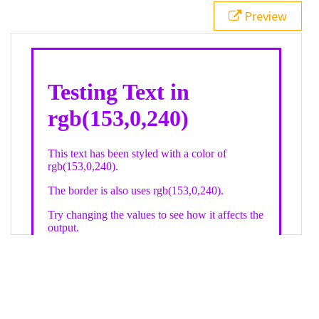
21
.backgroundGradient
 {
Preview
22
background
: 
linear-gradient
(
to
bottom
, 
white
, 
rgb
(
153
,
0
,
240
));
23
color
: 
white
;
24
    }
25
26
</
style
>
27
<
div
class
=
"textColor borderColor"
>
28
<
h1
>
Testing Text in rgb(153,0,240)
</
h1
>