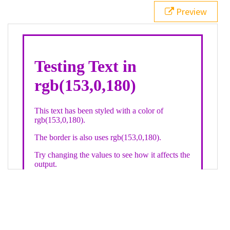
21
.backgroundGradient
 {
Preview
22
background
: 
linear-gradient
(
to
bottom
, 
white
, 
rgb
(
153
,
0
,
180
));
23
color
: 
white
;
24
    }
25
26
</
style
>
27
<
div
class
=
"textColor borderColor"
>
28
<
h1
>
Testing Text in rgb(153,0,180)
</
h1
>