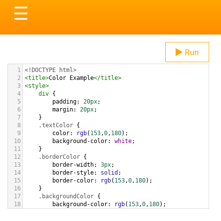
Toggle
☰
navigation
Run
1
<!DOCTYPE html>
2
<
title
>
Color Example
</
title
>
3
<
style
>
4
div
 {
5
padding
: 
20px
;
6
margin
: 
20px
;
7
    }
8
.textColor
 {
9
color
: 
rgb
(
153
,
0
,
180
);
10
background-color
: 
white
;
11
    }
12
.borderColor
 {
13
border-width
: 
3px
;
14
border-style
: 
solid
;
15
border-color
: 
rgb
(
153
,
0
,
180
);
16
    }
17
.backgroundColor
 {
18
background-color
: 
rgb
(
153
,
0
,
180
);
19
color
: 
white
;
20
    }