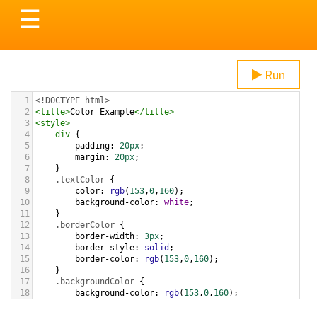
Toggle
☰
navigation
Run
1
<!DOCTYPE html>
2
<
title
>
Color Example
</
title
>
3
<
style
>
4
div
 {
5
padding
: 
20px
;
6
margin
: 
20px
;
7
    }
8
.textColor
 {
9
color
: 
rgb
(
153
,
0
,
160
);
10
background-color
: 
white
;
11
    }
12
.borderColor
 {
13
border-width
: 
3px
;
14
border-style
: 
solid
;
15
border-color
: 
rgb
(
153
,
0
,
160
);
16
    }
17
.backgroundColor
 {
18
background-color
: 
rgb
(
153
,
0
,
160
);
19
color
: 
white
;
20
    }