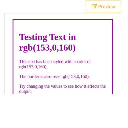
21
.backgroundGradient
 {
Preview
22
background
: 
linear-gradient
(
to
bottom
, 
white
, 
rgb
(
153
,
0
,
160
));
23
color
: 
white
;
24
    }
25
26
</
style
>
27
<
div
class
=
"textColor borderColor"
>
28
<
h1
>
Testing Text in rgb(153,0,160)
</
h1
>