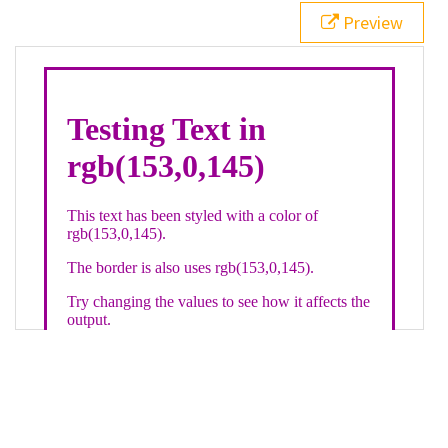
21
.backgroundGradient
 {
Preview
22
background
: 
linear-gradient
(
to
bottom
, 
white
, 
rgb
(
153
,
0
,
145
));
23
color
: 
white
;
24
    }
25
26
</
style
>
27
<
div
class
=
"textColor borderColor"
>
28
<
h1
>
Testing Text in rgb(153,0,145)
</
h1
>