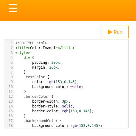
Toggle
☰
navigation
Run
1
<!DOCTYPE html>
2
<
title
>
Color Example
</
title
>
3
<
style
>
4
div
 {
5
padding
: 
20px
;
6
margin
: 
20px
;
7
    }
8
.textColor
 {
9
color
: 
rgb
(
153
,
0
,
145
);
10
background-color
: 
white
;
11
    }
12
.borderColor
 {
13
border-width
: 
3px
;
14
border-style
: 
solid
;
15
border-color
: 
rgb
(
153
,
0
,
145
);
16
    }
17
.backgroundColor
 {
18
background-color
: 
rgb
(
153
,
0
,
145
);
19
color
: 
white
;
20
    }