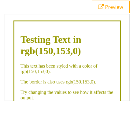
21
.backgroundGradient
 {
Preview
22
background
: 
linear-gradient
(
to
bottom
, 
white
, 
rgb
(
150
,
153
,
0
));
23
color
: 
white
;
24
    }
25
26
</
style
>
27
<
div
class
=
"textColor borderColor"
>
28
<
h1
>
Testing Text in rgb(150,153,0)
</
h1
>