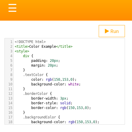
Toggle
☰
navigation
Run
1
<!DOCTYPE html>
2
<
title
>
Color Example
</
title
>
3
<
style
>
4
div
 {
5
padding
: 
20px
;
6
margin
: 
20px
;
7
    }
8
.textColor
 {
9
color
: 
rgb
(
150
,
153
,
0
);
10
background-color
: 
white
;
11
    }
12
.borderColor
 {
13
border-width
: 
3px
;
14
border-style
: 
solid
;
15
border-color
: 
rgb
(
150
,
153
,
0
);
16
    }
17
.backgroundColor
 {
18
background-color
: 
rgb
(
150
,
153
,
0
);
19
color
: 
white
;
20
    }