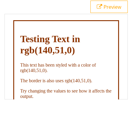
21
.backgroundGradient
 {
Preview
22
background
: 
linear-gradient
(
to
bottom
, 
white
, 
rgb
(
140
,
51
,
0
));
23
color
: 
white
;
24
    }
25
26
</
style
>
27
<
div
class
=
"textColor borderColor"
>
28
<
h1
>
Testing Text in rgb(140,51,0)
</
h1
>