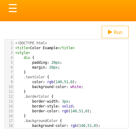
Toggle
☰
navigation
Run
1
<!DOCTYPE html>
2
<
title
>
Color Example
</
title
>
3
<
style
>
4
div
 {
5
padding
: 
20px
;
6
margin
: 
20px
;
7
    }
8
.textColor
 {
9
color
: 
rgb
(
140
,
51
,
0
);
10
background-color
: 
white
;
11
    }
12
.borderColor
 {
13
border-width
: 
3px
;
14
border-style
: 
solid
;
15
border-color
: 
rgb
(
140
,
51
,
0
);
16
    }
17
.backgroundColor
 {
18
background-color
: 
rgb
(
140
,
51
,
0
);
19
color
: 
white
;
20
    }