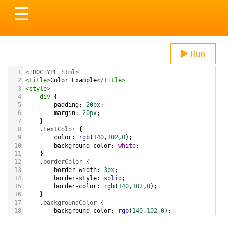
Toggle
☰
navigation
Run
1
<!DOCTYPE html>
2
<
title
>
Color Example
</
title
>
3
<
style
>
4
div
 {
5
padding
: 
20px
;
6
margin
: 
20px
;
7
    }
8
.textColor
 {
9
color
: 
rgb
(
140
,
102
,
0
);
10
background-color
: 
white
;
11
    }
12
.borderColor
 {
13
border-width
: 
3px
;
14
border-style
: 
solid
;
15
border-color
: 
rgb
(
140
,
102
,
0
);
16
    }
17
.backgroundColor
 {
18
background-color
: 
rgb
(
140
,
102
,
0
);
19
color
: 
white
;
20
    }