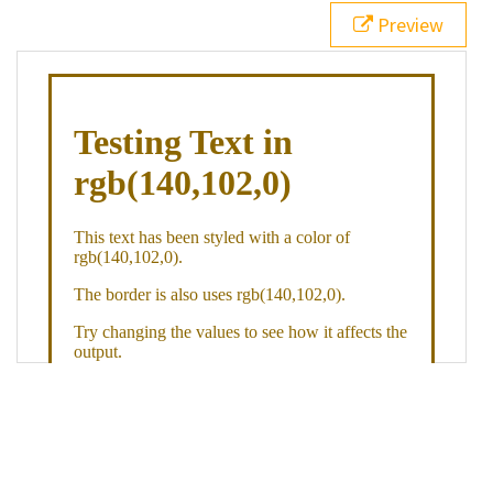
21
.backgroundGradient
 {
Preview
22
background
: 
linear-gradient
(
to
bottom
, 
white
, 
rgb
(
140
,
102
,
0
));
23
color
: 
white
;
24
    }
25
26
</
style
>
27
<
div
class
=
"textColor borderColor"
>
28
<
h1
>
Testing Text in rgb(140,102,0)
</
h1
>