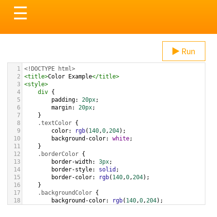
Toggle
☰
navigation
Run
1
<!DOCTYPE html>
2
<
title
>
Color Example
</
title
>
3
<
style
>
4
div
 {
5
padding
: 
20px
;
6
margin
: 
20px
;
7
    }
8
.textColor
 {
9
color
: 
rgb
(
140
,
0
,
204
);
10
background-color
: 
white
;
11
    }
12
.borderColor
 {
13
border-width
: 
3px
;
14
border-style
: 
solid
;
15
border-color
: 
rgb
(
140
,
0
,
204
);
16
    }
17
.backgroundColor
 {
18
background-color
: 
rgb
(
140
,
0
,
204
);
19
color
: 
white
;
20
    }