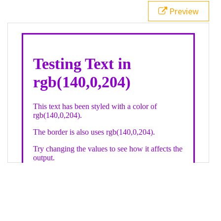
21
.backgroundGradient
 {
Preview
22
background
: 
linear-gradient
(
to
bottom
, 
white
, 
rgb
(
140
,
0
,
204
));
23
color
: 
white
;
24
    }
25
26
</
style
>
27
<
div
class
=
"textColor borderColor"
>
28
<
h1
>
Testing Text in rgb(140,0,204)
</
h1
>