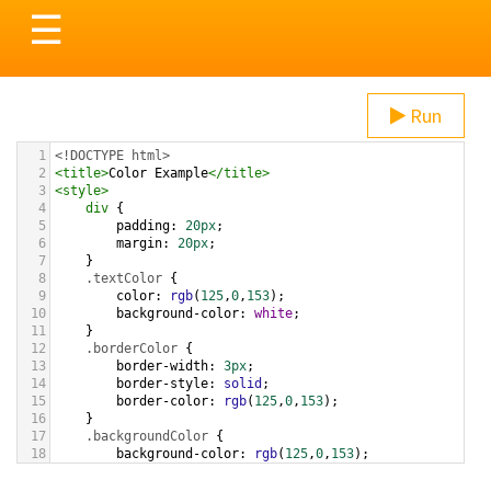
Toggle
☰
navigation
Run
1
<!DOCTYPE html>
2
<
title
>
Color Example
</
title
>
3
<
style
>
4
div
 {
5
padding
: 
20px
;
6
margin
: 
20px
;
7
    }
8
.textColor
 {
9
color
: 
rgb
(
125
,
0
,
153
);
10
background-color
: 
white
;
11
    }
12
.borderColor
 {
13
border-width
: 
3px
;
14
border-style
: 
solid
;
15
border-color
: 
rgb
(
125
,
0
,
153
);
16
    }
17
.backgroundColor
 {
18
background-color
: 
rgb
(
125
,
0
,
153
);
19
color
: 
white
;
20
    }