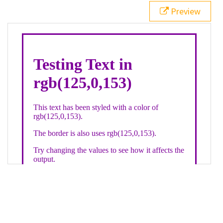
21
.backgroundGradient
 {
Preview
22
background
: 
linear-gradient
(
to
bottom
, 
white
, 
rgb
(
125
,
0
,
153
));
23
color
: 
white
;
24
    }
25
26
</
style
>
27
<
div
class
=
"textColor borderColor"
>
28
<
h1
>
Testing Text in rgb(125,0,153)
</
h1
>