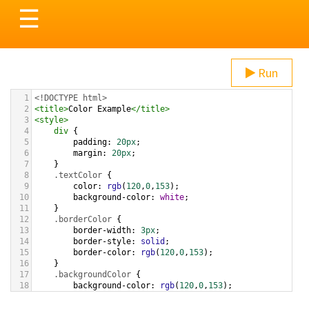
Toggle
☰
navigation
Run
1
<!DOCTYPE html>
2
<
title
>
Color Example
</
title
>
3
<
style
>
4
div
 {
5
padding
: 
20px
;
6
margin
: 
20px
;
7
    }
8
.textColor
 {
9
color
: 
rgb
(
120
,
0
,
153
);
10
background-color
: 
white
;
11
    }
12
.borderColor
 {
13
border-width
: 
3px
;
14
border-style
: 
solid
;
15
border-color
: 
rgb
(
120
,
0
,
153
);
16
    }
17
.backgroundColor
 {
18
background-color
: 
rgb
(
120
,
0
,
153
);
19
color
: 
white
;
20
    }