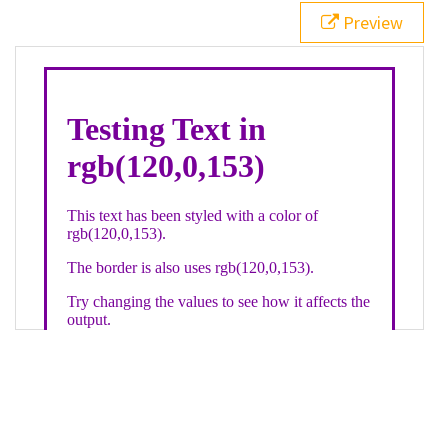
21
.backgroundGradient
 {
Preview
22
background
: 
linear-gradient
(
to
bottom
, 
white
, 
rgb
(
120
,
0
,
153
));
23
color
: 
white
;
24
    }
25
26
</
style
>
27
<
div
class
=
"textColor borderColor"
>
28
<
h1
>
Testing Text in rgb(120,0,153)
</
h1
>