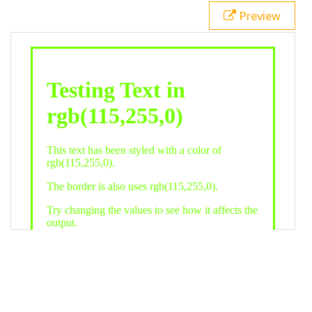
21
.backgroundGradient
 {
Preview
22
background
: 
linear-gradient
(
to
bottom
, 
white
, 
rgb
(
115
,
255
,
0
));
23
color
: 
white
;
24
    }
25
26
</
style
>
27
<
div
class
=
"textColor borderColor"
>
28
<
h1
>
Testing Text in rgb(115,255,0)
</
h1
>