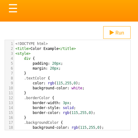
Toggle
☰
navigation
Run
1
<!DOCTYPE html>
2
<
title
>
Color Example
</
title
>
3
<
style
>
4
div
 {
5
padding
: 
20px
;
6
margin
: 
20px
;
7
    }
8
.textColor
 {
9
color
: 
rgb
(
115
,
255
,
0
);
10
background-color
: 
white
;
11
    }
12
.borderColor
 {
13
border-width
: 
3px
;
14
border-style
: 
solid
;
15
border-color
: 
rgb
(
115
,
255
,
0
);
16
    }
17
.backgroundColor
 {
18
background-color
: 
rgb
(
115
,
255
,
0
);
19
color
: 
white
;
20
    }