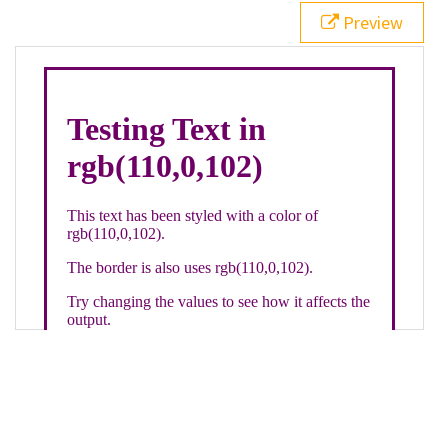
21
.backgroundGradient
 {
Preview
22
background
: 
linear-gradient
(
to
bottom
, 
white
, 
rgb
(
110
,
0
,
102
));
23
color
: 
white
;
24
    }
25
26
</
style
>
27
<
div
class
=
"textColor borderColor"
>
28
<
h1
>
Testing Text in rgb(110,0,102)
</
h1
>