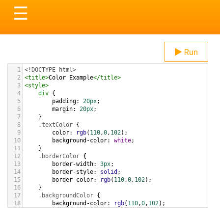
Toggle
☰
navigation
Run
1
<!DOCTYPE html>
2
<
title
>
Color Example
</
title
>
3
<
style
>
4
div
 {
5
padding
: 
20px
;
6
margin
: 
20px
;
7
    }
8
.textColor
 {
9
color
: 
rgb
(
110
,
0
,
102
);
10
background-color
: 
white
;
11
    }
12
.borderColor
 {
13
border-width
: 
3px
;
14
border-style
: 
solid
;
15
border-color
: 
rgb
(
110
,
0
,
102
);
16
    }
17
.backgroundColor
 {
18
background-color
: 
rgb
(
110
,
0
,
102
);
19
color
: 
white
;
20
    }