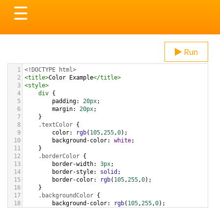
Toggle
☰
navigation
Run
1
<!DOCTYPE html>
2
<
title
>
Color Example
</
title
>
3
<
style
>
4
div
 {
5
padding
: 
20px
;
6
margin
: 
20px
;
7
    }
8
.textColor
 {
9
color
: 
rgb
(
105
,
255
,
0
);
10
background-color
: 
white
;
11
    }
12
.borderColor
 {
13
border-width
: 
3px
;
14
border-style
: 
solid
;
15
border-color
: 
rgb
(
105
,
255
,
0
);
16
    }
17
.backgroundColor
 {
18
background-color
: 
rgb
(
105
,
255
,
0
);
19
color
: 
white
;
20
    }