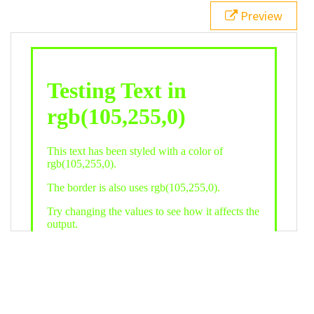
21
.backgroundGradient
 {
Preview
22
background
: 
linear-gradient
(
to
bottom
, 
white
, 
rgb
(
105
,
255
,
0
));
23
color
: 
white
;
24
    }
25
26
</
style
>
27
<
div
class
=
"textColor borderColor"
>
28
<
h1
>
Testing Text in rgb(105,255,0)
</
h1
>