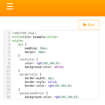
Toggle
☰
navigation
Run
1
<!DOCTYPE html>
2
<
title
>
Color Example
</
title
>
3
<
style
>
4
div
 {
5
padding
: 
20px
;
6
margin
: 
20px
;
7
    }
8
.textColor
 {
9
color
: 
rgb
(
105
,
204
,
0
);
10
background-color
: 
white
;
11
    }
12
.borderColor
 {
13
border-width
: 
3px
;
14
border-style
: 
solid
;
15
border-color
: 
rgb
(
105
,
204
,
0
);
16
    }
17
.backgroundColor
 {
18
background-color
: 
rgb
(
105
,
204
,
0
);
19
color
: 
white
;
20
    }