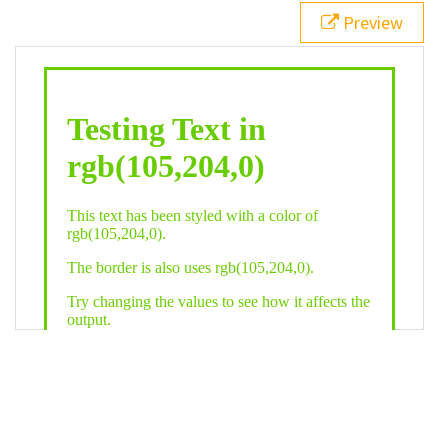
21
.backgroundGradient
 {
Preview
22
background
: 
linear-gradient
(
to
bottom
, 
white
, 
rgb
(
105
,
204
,
0
));
23
color
: 
white
;
24
    }
25
26
</
style
>
27
<
div
class
=
"textColor borderColor"
>
28
<
h1
>
Testing Text in rgb(105,204,0)
</
h1
>