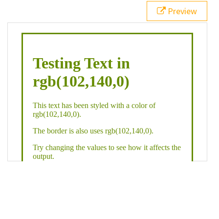
21
.backgroundGradient
 {
Preview
22
background
: 
linear-gradient
(
to
bottom
, 
white
, 
rgb
(
102
,
140
,
0
));
23
color
: 
white
;
24
    }
25
26
</
style
>
27
<
div
class
=
"textColor borderColor"
>
28
<
h1
>
Testing Text in rgb(102,140,0)
</
h1
>