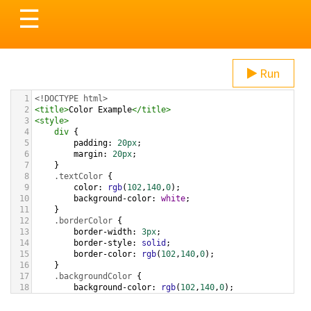
Toggle
☰
navigation
Run
1
<!DOCTYPE html>
2
<
title
>
Color Example
</
title
>
3
<
style
>
4
div
 {
5
padding
: 
20px
;
6
margin
: 
20px
;
7
    }
8
.textColor
 {
9
color
: 
rgb
(
102
,
140
,
0
);
10
background-color
: 
white
;
11
    }
12
.borderColor
 {
13
border-width
: 
3px
;
14
border-style
: 
solid
;
15
border-color
: 
rgb
(
102
,
140
,
0
);
16
    }
17
.backgroundColor
 {
18
background-color
: 
rgb
(
102
,
140
,
0
);
19
color
: 
white
;
20
    }