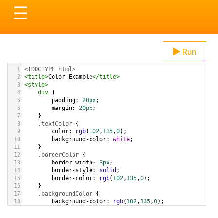
Toggle
☰
navigation
Run
1
<!DOCTYPE html>
2
<
title
>
Color Example
</
title
>
3
<
style
>
4
div
 {
5
padding
: 
20px
;
6
margin
: 
20px
;
7
    }
8
.textColor
 {
9
color
: 
rgb
(
102
,
135
,
0
);
10
background-color
: 
white
;
11
    }
12
.borderColor
 {
13
border-width
: 
3px
;
14
border-style
: 
solid
;
15
border-color
: 
rgb
(
102
,
135
,
0
);
16
    }
17
.backgroundColor
 {
18
background-color
: 
rgb
(
102
,
135
,
0
);
19
color
: 
white
;
20
    }