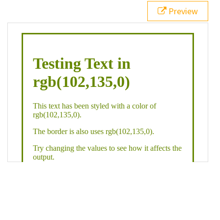
21
.backgroundGradient
 {
Preview
22
background
: 
linear-gradient
(
to
bottom
, 
white
, 
rgb
(
102
,
135
,
0
));
23
color
: 
white
;
24
    }
25
26
</
style
>
27
<
div
class
=
"textColor borderColor"
>
28
<
h1
>
Testing Text in rgb(102,135,0)
</
h1
>