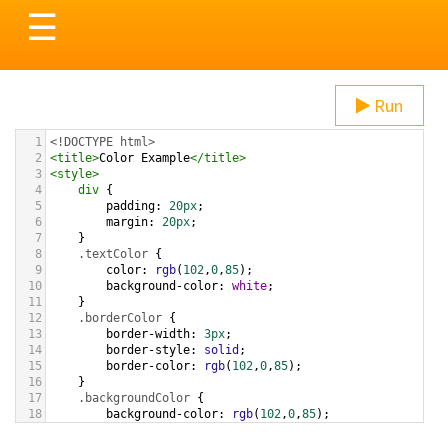
Toggle
☰
navigation
Run
1
<!DOCTYPE html>
2
<
title
>
Color Example
</
title
>
3
<
style
>
4
div
 {
5
padding
: 
20px
;
6
margin
: 
20px
;
7
    }
8
.textColor
 {
9
color
: 
rgb
(
102
,
0
,
85
);
10
background-color
: 
white
;
11
    }
12
.borderColor
 {
13
border-width
: 
3px
;
14
border-style
: 
solid
;
15
border-color
: 
rgb
(
102
,
0
,
85
);
16
    }
17
.backgroundColor
 {
18
background-color
: 
rgb
(
102
,
0
,
85
);
19
color
: 
white
;
20
    }