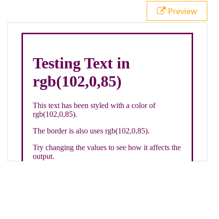
21
.backgroundGradient
 {
Preview
22
background
: 
linear-gradient
(
to
bottom
, 
white
, 
rgb
(
102
,
0
,
85
));
23
color
: 
white
;
24
    }
25
26
</
style
>
27
<
div
class
=
"textColor borderColor"
>
28
<
h1
>
Testing Text in rgb(102,0,85)
</
h1
>