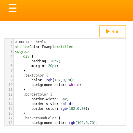
Toggle
☰
navigation
Run
1
<!DOCTYPE html>
2
<
title
>
Color Example
</
title
>
3
<
style
>
4
div
 {
5
padding
: 
20px
;
6
margin
: 
20px
;
7
    }
8
.textColor
 {
9
color
: 
rgb
(
102
,
0
,
70
);
10
background-color
: 
white
;
11
    }
12
.borderColor
 {
13
border-width
: 
3px
;
14
border-style
: 
solid
;
15
border-color
: 
rgb
(
102
,
0
,
70
);
16
    }
17
.backgroundColor
 {
18
background-color
: 
rgb
(
102
,
0
,
70
);
19
color
: 
white
;
20
    }