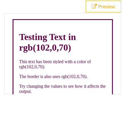
21
.backgroundGradient
 {
Preview
22
background
: 
linear-gradient
(
to
bottom
, 
white
, 
rgb
(
102
,
0
,
70
));
23
color
: 
white
;
24
    }
25
26
</
style
>
27
<
div
class
=
"textColor borderColor"
>
28
<
h1
>
Testing Text in rgb(102,0,70)
</
h1
>