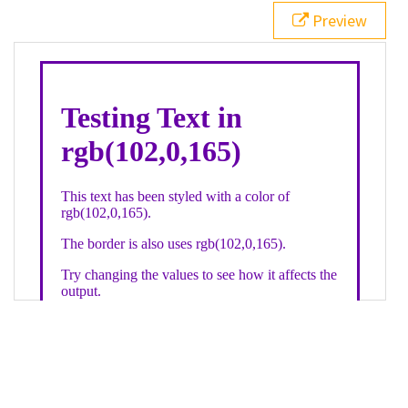
21
.backgroundGradient
 {
Preview
22
background
: 
linear-gradient
(
to
bottom
, 
white
, 
rgb
(
102
,
0
,
165
));
23
color
: 
white
;
24
    }
25
26
</
style
>
27
<
div
class
=
"textColor borderColor"
>
28
<
h1
>
Testing Text in rgb(102,0,165)
</
h1
>