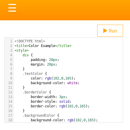
Toggle
☰
navigation
Run
1
<!DOCTYPE html>
2
<
title
>
Color Example
</
title
>
3
<
style
>
4
div
 {
5
padding
: 
20px
;
6
margin
: 
20px
;
7
    }
8
.textColor
 {
9
color
: 
rgb
(
102
,
0
,
165
);
10
background-color
: 
white
;
11
    }
12
.borderColor
 {
13
border-width
: 
3px
;
14
border-style
: 
solid
;
15
border-color
: 
rgb
(
102
,
0
,
165
);
16
    }
17
.backgroundColor
 {
18
background-color
: 
rgb
(
102
,
0
,
165
);
19
color
: 
white
;
20
    }