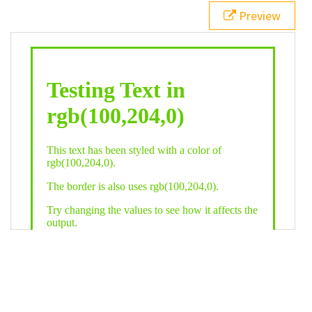
21
.backgroundGradient
 {
Preview
22
background
: 
linear-gradient
(
to
bottom
, 
white
, 
rgb
(
100
,
204
,
0
));
23
color
: 
white
;
24
    }
25
26
</
style
>
27
<
div
class
=
"textColor borderColor"
>
28
<
h1
>
Testing Text in rgb(100,204,0)
</
h1
>