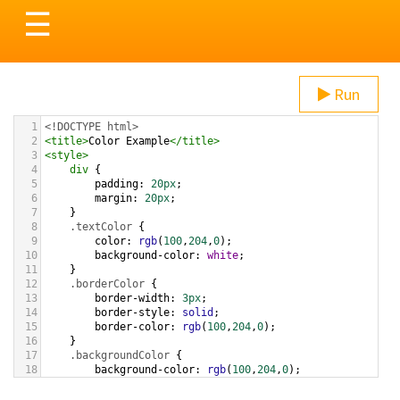
Toggle
☰
navigation
Run
1
<!DOCTYPE html>
2
<
title
>
Color Example
</
title
>
3
<
style
>
4
div
 {
5
padding
: 
20px
;
6
margin
: 
20px
;
7
    }
8
.textColor
 {
9
color
: 
rgb
(
100
,
204
,
0
);
10
background-color
: 
white
;
11
    }
12
.borderColor
 {
13
border-width
: 
3px
;
14
border-style
: 
solid
;
15
border-color
: 
rgb
(
100
,
204
,
0
);
16
    }
17
.backgroundColor
 {
18
background-color
: 
rgb
(
100
,
204
,
0
);
19
color
: 
white
;
20
    }