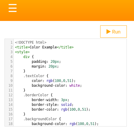
Toggle
☰
navigation
Run
1
<!DOCTYPE html>
2
<
title
>
Color Example
</
title
>
3
<
style
>
4
div
 {
5
padding
: 
20px
;
6
margin
: 
20px
;
7
    }
8
.textColor
 {
9
color
: 
rgb
(
100
,
0
,
51
);
10
background-color
: 
white
;
11
    }
12
.borderColor
 {
13
border-width
: 
3px
;
14
border-style
: 
solid
;
15
border-color
: 
rgb
(
100
,
0
,
51
);
16
    }
17
.backgroundColor
 {
18
background-color
: 
rgb
(
100
,
0
,
51
);
19
color
: 
white
;
20
    }