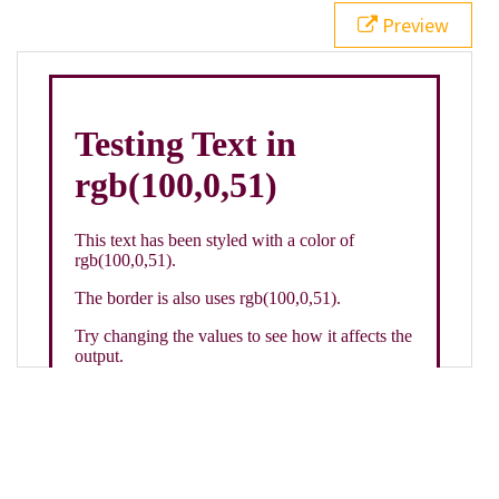
21
.backgroundGradient
 {
Preview
22
background
: 
linear-gradient
(
to
bottom
, 
white
, 
rgb
(
100
,
0
,
51
));
23
color
: 
white
;
24
    }
25
26
</
style
>
27
<
div
class
=
"textColor borderColor"
>
28
<
h1
>
Testing Text in rgb(100,0,51)
</
h1
>