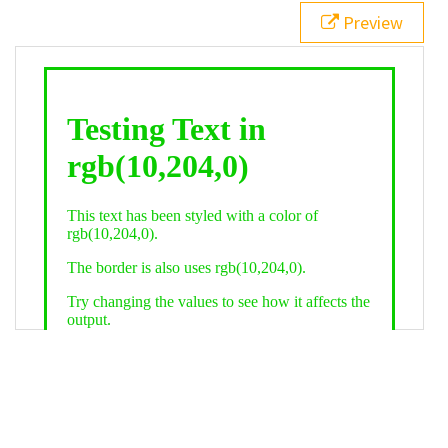
21
.backgroundGradient
 {
Preview
22
background
: 
linear-gradient
(
to
bottom
, 
white
, 
rgb
(
10
,
204
,
0
));
23
color
: 
white
;
24
    }
25
26
</
style
>
27
<
div
class
=
"textColor borderColor"
>
28
<
h1
>
Testing Text in rgb(10,204,0)
</
h1
>