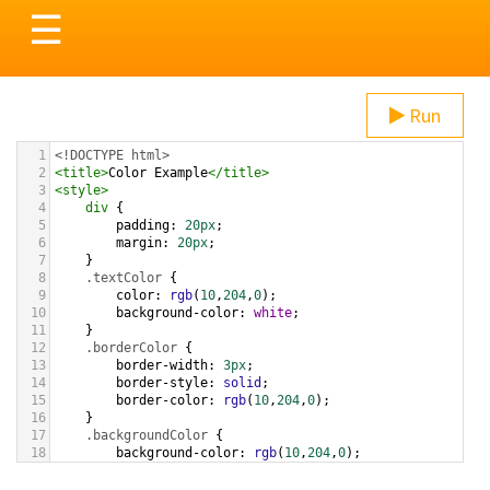
Toggle
☰
navigation
Run
1
<!DOCTYPE html>
2
<
title
>
Color Example
</
title
>
3
<
style
>
4
div
 {
5
padding
: 
20px
;
6
margin
: 
20px
;
7
    }
8
.textColor
 {
9
color
: 
rgb
(
10
,
204
,
0
);
10
background-color
: 
white
;
11
    }
12
.borderColor
 {
13
border-width
: 
3px
;
14
border-style
: 
solid
;
15
border-color
: 
rgb
(
10
,
204
,
0
);
16
    }
17
.backgroundColor
 {
18
background-color
: 
rgb
(
10
,
204
,
0
);
19
color
: 
white
;
20
    }