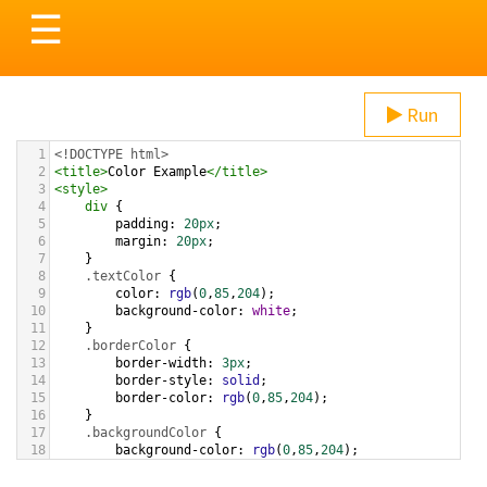
Toggle
☰
navigation
Run
1
<!DOCTYPE html>
2
<
title
>
Color Example
</
title
>
3
<
style
>
4
div
 {
5
padding
: 
20px
;
6
margin
: 
20px
;
7
    }
8
.textColor
 {
9
color
: 
rgb
(
0
,
85
,
204
);
10
background-color
: 
white
;
11
    }
12
.borderColor
 {
13
border-width
: 
3px
;
14
border-style
: 
solid
;
15
border-color
: 
rgb
(
0
,
85
,
204
);
16
    }
17
.backgroundColor
 {
18
background-color
: 
rgb
(
0
,
85
,
204
);
19
color
: 
white
;
20
    }