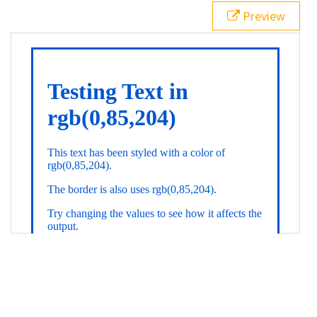
21
.backgroundGradient
 {
Preview
22
background
: 
linear-gradient
(
to
bottom
, 
white
, 
rgb
(
0
,
85
,
204
));
23
color
: 
white
;
24
    }
25
26
</
style
>
27
<
div
class
=
"textColor borderColor"
>
28
<
h1
>
Testing Text in rgb(0,85,204)
</
h1
>