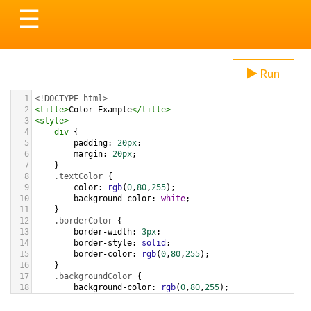
Toggle
☰
navigation
Run
1
<!DOCTYPE html>
2
<
title
>
Color Example
</
title
>
3
<
style
>
4
div
 {
5
padding
: 
20px
;
6
margin
: 
20px
;
7
    }
8
.textColor
 {
9
color
: 
rgb
(
0
,
80
,
255
);
10
background-color
: 
white
;
11
    }
12
.borderColor
 {
13
border-width
: 
3px
;
14
border-style
: 
solid
;
15
border-color
: 
rgb
(
0
,
80
,
255
);
16
    }
17
.backgroundColor
 {
18
background-color
: 
rgb
(
0
,
80
,
255
);
19
color
: 
white
;
20
    }