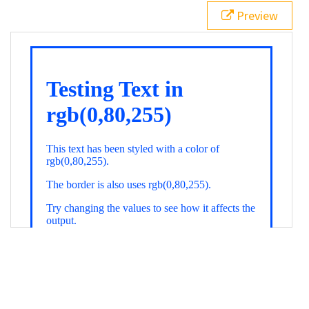
21
.backgroundGradient
 {
Preview
22
background
: 
linear-gradient
(
to
bottom
, 
white
, 
rgb
(
0
,
80
,
255
));
23
color
: 
white
;
24
    }
25
26
</
style
>
27
<
div
class
=
"textColor borderColor"
>
28
<
h1
>
Testing Text in rgb(0,80,255)
</
h1
>