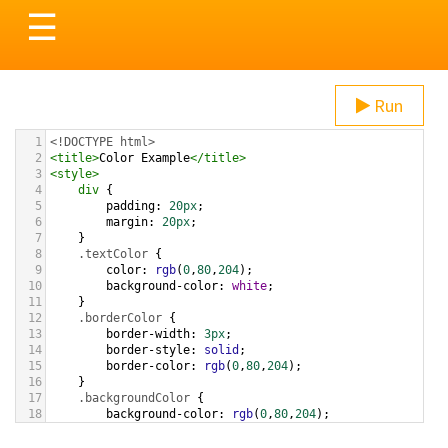
Toggle
☰
navigation
Run
1
<!DOCTYPE html>
2
<
title
>
Color Example
</
title
>
3
<
style
>
4
div
 {
5
padding
: 
20px
;
6
margin
: 
20px
;
7
    }
8
.textColor
 {
9
color
: 
rgb
(
0
,
80
,
204
);
10
background-color
: 
white
;
11
    }
12
.borderColor
 {
13
border-width
: 
3px
;
14
border-style
: 
solid
;
15
border-color
: 
rgb
(
0
,
80
,
204
);
16
    }
17
.backgroundColor
 {
18
background-color
: 
rgb
(
0
,
80
,
204
);
19
color
: 
white
;
20
    }