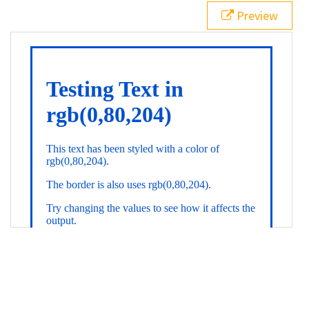
21
.backgroundGradient
 {
Preview
22
background
: 
linear-gradient
(
to
bottom
, 
white
, 
rgb
(
0
,
80
,
204
));
23
color
: 
white
;
24
    }
25
26
</
style
>
27
<
div
class
=
"textColor borderColor"
>
28
<
h1
>
Testing Text in rgb(0,80,204)
</
h1
>