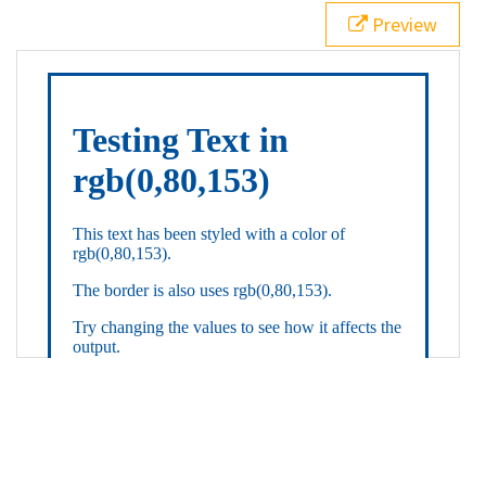
21
.backgroundGradient
 {
Preview
22
background
: 
linear-gradient
(
to
bottom
, 
white
, 
rgb
(
0
,
80
,
153
));
23
color
: 
white
;
24
    }
25
26
</
style
>
27
<
div
class
=
"textColor borderColor"
>
28
<
h1
>
Testing Text in rgb(0,80,153)
</
h1
>