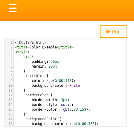
Toggle
☰
navigation
Run
1
<!DOCTYPE html>
2
<
title
>
Color Example
</
title
>
3
<
style
>
4
div
 {
5
padding
: 
20px
;
6
margin
: 
20px
;
7
    }
8
.textColor
 {
9
color
: 
rgb
(
0
,
80
,
153
);
10
background-color
: 
white
;
11
    }
12
.borderColor
 {
13
border-width
: 
3px
;
14
border-style
: 
solid
;
15
border-color
: 
rgb
(
0
,
80
,
153
);
16
    }
17
.backgroundColor
 {
18
background-color
: 
rgb
(
0
,
80
,
153
);
19
color
: 
white
;
20
    }