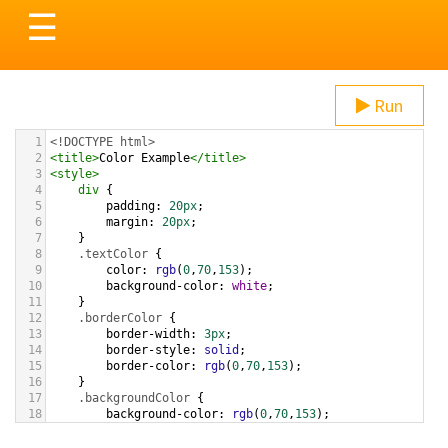
Toggle
☰
navigation
Run
1
<!DOCTYPE html>
2
<
title
>
Color Example
</
title
>
3
<
style
>
4
div
 {
5
padding
: 
20px
;
6
margin
: 
20px
;
7
    }
8
.textColor
 {
9
color
: 
rgb
(
0
,
70
,
153
);
10
background-color
: 
white
;
11
    }
12
.borderColor
 {
13
border-width
: 
3px
;
14
border-style
: 
solid
;
15
border-color
: 
rgb
(
0
,
70
,
153
);
16
    }
17
.backgroundColor
 {
18
background-color
: 
rgb
(
0
,
70
,
153
);
19
color
: 
white
;
20
    }