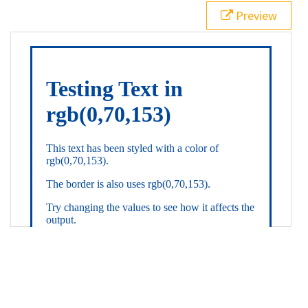
21
.backgroundGradient
 {
Preview
22
background
: 
linear-gradient
(
to
bottom
, 
white
, 
rgb
(
0
,
70
,
153
));
23
color
: 
white
;
24
    }
25
26
</
style
>
27
<
div
class
=
"textColor borderColor"
>
28
<
h1
>
Testing Text in rgb(0,70,153)
</
h1
>