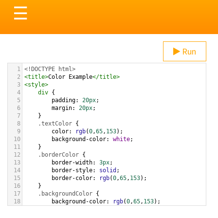
Toggle
☰
navigation
Run
1
<!DOCTYPE html>
2
<
title
>
Color Example
</
title
>
3
<
style
>
4
div
 {
5
padding
: 
20px
;
6
margin
: 
20px
;
7
    }
8
.textColor
 {
9
color
: 
rgb
(
0
,
65
,
153
);
10
background-color
: 
white
;
11
    }
12
.borderColor
 {
13
border-width
: 
3px
;
14
border-style
: 
solid
;
15
border-color
: 
rgb
(
0
,
65
,
153
);
16
    }
17
.backgroundColor
 {
18
background-color
: 
rgb
(
0
,
65
,
153
);
19
color
: 
white
;
20
    }