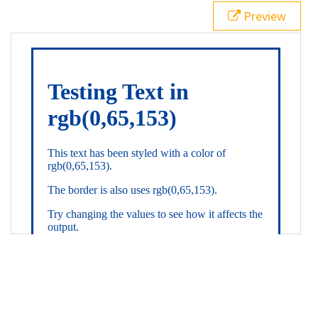
21
.backgroundGradient
 {
Preview
22
background
: 
linear-gradient
(
to
bottom
, 
white
, 
rgb
(
0
,
65
,
153
));
23
color
: 
white
;
24
    }
25
26
</
style
>
27
<
div
class
=
"textColor borderColor"
>
28
<
h1
>
Testing Text in rgb(0,65,153)
</
h1
>