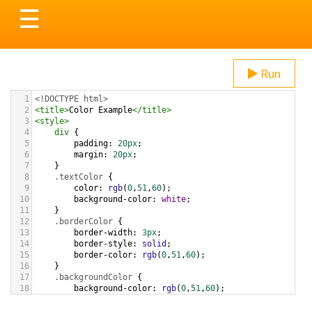
Toggle
☰
navigation
Run
1
<!DOCTYPE html>
2
<
title
>
Color Example
</
title
>
3
<
style
>
4
div
 {
5
padding
: 
20px
;
6
margin
: 
20px
;
7
    }
8
.textColor
 {
9
color
: 
rgb
(
0
,
51
,
60
);
10
background-color
: 
white
;
11
    }
12
.borderColor
 {
13
border-width
: 
3px
;
14
border-style
: 
solid
;
15
border-color
: 
rgb
(
0
,
51
,
60
);
16
    }
17
.backgroundColor
 {
18
background-color
: 
rgb
(
0
,
51
,
60
);
19
color
: 
white
;
20
    }