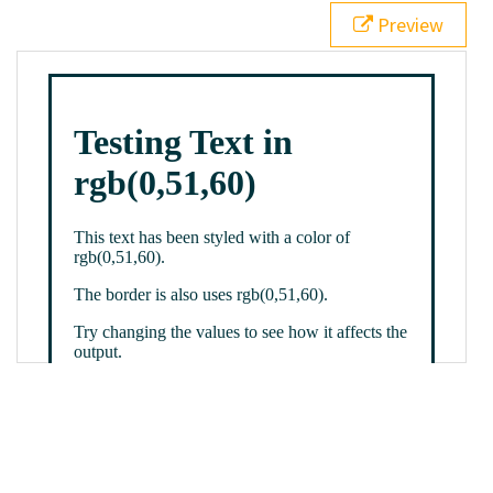
21
.backgroundGradient
 {
Preview
22
background
: 
linear-gradient
(
to
bottom
, 
white
, 
rgb
(
0
,
51
,
60
));
23
color
: 
white
;
24
    }
25
26
</
style
>
27
<
div
class
=
"textColor borderColor"
>
28
<
h1
>
Testing Text in rgb(0,51,60)
</
h1
>