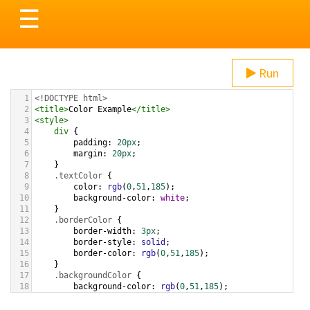
Toggle
☰
navigation
Run
1
<!DOCTYPE html>
2
<
title
>
Color Example
</
title
>
3
<
style
>
4
div
 {
5
padding
: 
20px
;
6
margin
: 
20px
;
7
    }
8
.textColor
 {
9
color
: 
rgb
(
0
,
51
,
185
);
10
background-color
: 
white
;
11
    }
12
.borderColor
 {
13
border-width
: 
3px
;
14
border-style
: 
solid
;
15
border-color
: 
rgb
(
0
,
51
,
185
);
16
    }
17
.backgroundColor
 {
18
background-color
: 
rgb
(
0
,
51
,
185
);
19
color
: 
white
;
20
    }