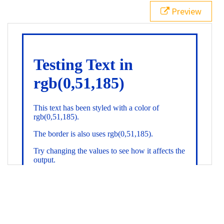
21
.backgroundGradient
 {
Preview
22
background
: 
linear-gradient
(
to
bottom
, 
white
, 
rgb
(
0
,
51
,
185
));
23
color
: 
white
;
24
    }
25
26
</
style
>
27
<
div
class
=
"textColor borderColor"
>
28
<
h1
>
Testing Text in rgb(0,51,185)
</
h1
>