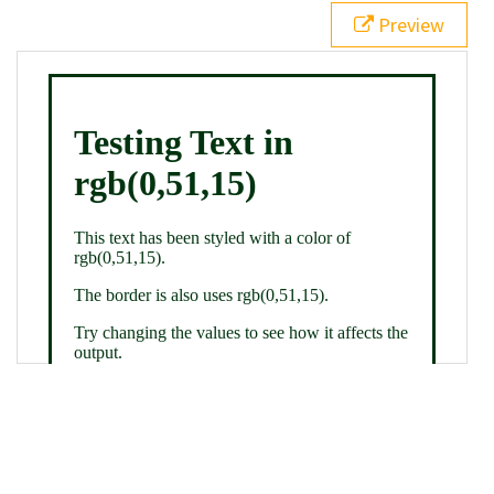
21
.backgroundGradient
 {
Preview
22
background
: 
linear-gradient
(
to
bottom
, 
white
, 
rgb
(
0
,
51
,
15
));
23
color
: 
white
;
24
    }
25
26
</
style
>
27
<
div
class
=
"textColor borderColor"
>
28
<
h1
>
Testing Text in rgb(0,51,15)
</
h1
>