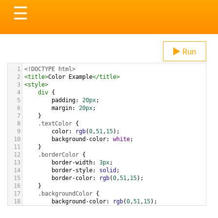
Toggle
☰
navigation
Run
1
<!DOCTYPE html>
2
<
title
>
Color Example
</
title
>
3
<
style
>
4
div
 {
5
padding
: 
20px
;
6
margin
: 
20px
;
7
    }
8
.textColor
 {
9
color
: 
rgb
(
0
,
51
,
15
);
10
background-color
: 
white
;
11
    }
12
.borderColor
 {
13
border-width
: 
3px
;
14
border-style
: 
solid
;
15
border-color
: 
rgb
(
0
,
51
,
15
);
16
    }
17
.backgroundColor
 {
18
background-color
: 
rgb
(
0
,
51
,
15
);
19
color
: 
white
;
20
    }