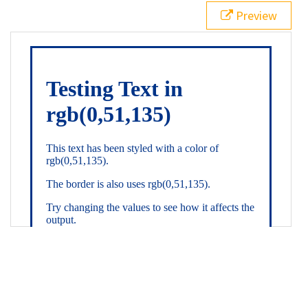
21
.backgroundGradient
 {
Preview
22
background
: 
linear-gradient
(
to
bottom
, 
white
, 
rgb
(
0
,
51
,
135
));
23
color
: 
white
;
24
    }
25
26
</
style
>
27
<
div
class
=
"textColor borderColor"
>
28
<
h1
>
Testing Text in rgb(0,51,135)
</
h1
>