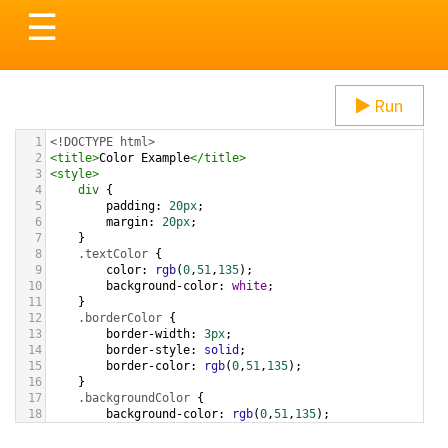
Toggle
☰
navigation
Run
1
<!DOCTYPE html>
2
<
title
>
Color Example
</
title
>
3
<
style
>
4
div
 {
5
padding
: 
20px
;
6
margin
: 
20px
;
7
    }
8
.textColor
 {
9
color
: 
rgb
(
0
,
51
,
135
);
10
background-color
: 
white
;
11
    }
12
.borderColor
 {
13
border-width
: 
3px
;
14
border-style
: 
solid
;
15
border-color
: 
rgb
(
0
,
51
,
135
);
16
    }
17
.backgroundColor
 {
18
background-color
: 
rgb
(
0
,
51
,
135
);
19
color
: 
white
;
20
    }