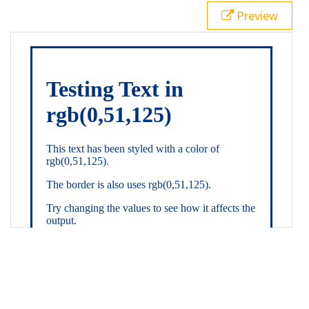
21
.backgroundGradient
 {
Preview
22
background
: 
linear-gradient
(
to
bottom
, 
white
, 
rgb
(
0
,
51
,
125
));
23
color
: 
white
;
24
    }
25
26
</
style
>
27
<
div
class
=
"textColor borderColor"
>
28
<
h1
>
Testing Text in rgb(0,51,125)
</
h1
>