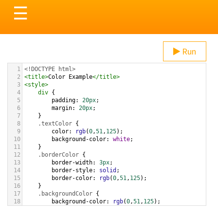
Toggle
☰
navigation
Run
1
<!DOCTYPE html>
2
<
title
>
Color Example
</
title
>
3
<
style
>
4
div
 {
5
padding
: 
20px
;
6
margin
: 
20px
;
7
    }
8
.textColor
 {
9
color
: 
rgb
(
0
,
51
,
125
);
10
background-color
: 
white
;
11
    }
12
.borderColor
 {
13
border-width
: 
3px
;
14
border-style
: 
solid
;
15
border-color
: 
rgb
(
0
,
51
,
125
);
16
    }
17
.backgroundColor
 {
18
background-color
: 
rgb
(
0
,
51
,
125
);
19
color
: 
white
;
20
    }